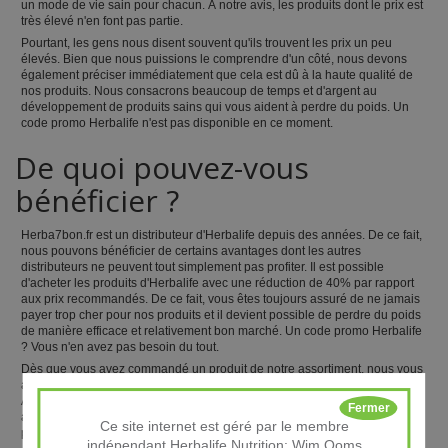
un mode de vie sain pour chacun. À notre avis, les produits dont le prix est
très élevé n'en font pas partie.
Pourtant, les gens nous disent souvent qu'ils trouvent les prix un peu
élevés. Bien que nous puissions le comprendre d'un côté, nous devons
également préciser immédiatement que cela est dû à la haute qualité de
nos produits. Nous consacrons beaucoup de temps et d'argent au
développement de produits sains qui vous aident à perdre du poids. Un
code promo Herbalife n'est pas disponible en ce moment.
De quoi pouvez-vous
bénéficier ?
Herba7bon.fr est un distributeur d'Herbalife depuis des années. De ce fait,
nous pouvons bénéficier de certains avantages dont les autres
distributeurs ne peuvent tout simplement pas profiter. Il est possible
d'acheter les produits d'Herbalife avec une réduction de 40% par rapport
aux prix recommandés. De ce fait, vous êtes toujours assuré de ne jamais
payer trop cher pour nos produits et il devient possible de perdre du poids
de manière efficace et relativement bon marché. Un code promo Herbalife
? Vous n'en avez pas besoin du tout.
Dès que vous avez commandé un produit de notre assortiment, nous vous
apportons les produits directement du centre de distribution Herbalife.
Ainsi, en tant que client, vous recevez toujours les produits les plus frais
Fermer
avec une date limite de vente maximale, afin que vous puissiez profiter le
Ce site internet est géré par le membre
plus longtemps possible des produits Herbalife.
indépendant Herbalife Nutrition: Wim Ooms