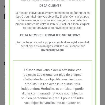
Vous avez besoin d'un coach
DEJA CLIENT?
personnel ?
La relation individuelle avec votre membre indépendant est
la clé pour atteindre vos objectifs. Si Wim Ooms n’est pas
votre membre, nous vous encourageons à acheter les
Il n'y a pas de code promo Herbalife. Mais nous nous rattrapons, car nous
produits auprès de votre distributeur actuel. Sinon,
cliquez
pouvons toujours vous fournir des conseils personnels adaptés à vos
ici
pour poursuivre votre navigation sur ce site.
besoins. En tant que distributeur Herbalife expérimenté, nous savons
exactement comment vous pouvez tirer le meilleur parti de nos produits. Si
DEJA MEMBRE HERBALIFE NUTRITION?
vous avez des questions sur la perte de poids avec nos produits ou si vous
voulez en savoir plus sur les produits les mieux adaptés à votre situation
Pour acheter via votre propre compte d’enregistrement et
personnelle, il est toujours possible de nous contacter. Nous adorons
bénéficier des avantages, veuillez vous rendre sur
donner des conseils et nous sommes impatients de vous fournir toutes les
myherbalife.com
informations dont vous avez besoin.
Contacter Herba7bon.fr
Laissez-moi vous aider à atteindre vos
Avez-vous encore des questions sur la raison pour laquelle nous n'offrons
objectifs Les clients ont plus de chance
pas de code promo Herbalife ou avez-vous d'autres questions importantes
à nous poser ? Nous tenons ensuite à souligner qu'il est possible de nous
d’atteindre leurs objectifs avec les bons
contacter à tout moment. Nous sommes heureux de vous aider par
produits, un lien avec leur distributeur
téléphone ou par e-mail et de vous fournir toutes les informations dont
indépendant Herbalife, et en faisant partie
vous avez besoin.
d’une communauté. Si vous souhaitez un
Contactez-nous par téléphone en appelant le +33 977 558 589 ou
soutien personnalisé gratuit pour atteindre
envoyez un e-mail à
info@herba7bon.fr
. Achetez vos produits Herbalife
vos objectifs, veuillez me contacter en
aujourd'hui au meilleur prix, sans avoir besoin d'utiliser un code promo