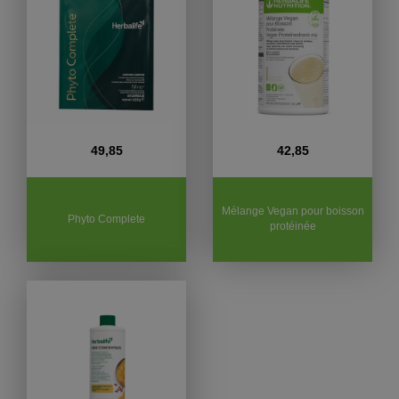
49,85
42,85
Mélange Vegan pour boisson
Phyto Complete
protéinée