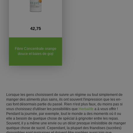
42,75
Fibre Concentrate orange
douce et baies de goji
Lorsque les gens choisissent de suivre un régime ou tout simplement de
manger des aliments plus sains, ils ont souvent l'impression que les en-
cas font désormais partie du passé. Rien n'est plus faux, du moins pas si
vous choisissez d'utiliser les possibilités que
Herbalife
a à vous offrir !
Pendant la journée, par exemple, tout le monde a des moments où il ou
elle a besoin de quelque chose de spécial à grignoter entre les repas.
Souvent, il y a même une envie ou un désir presque irrésistible de manger
quelque chose de sucré. Cependant, la plupart des friandises (sucrées)
disponibles sont malsaines et doivent être gardées aussi loin que