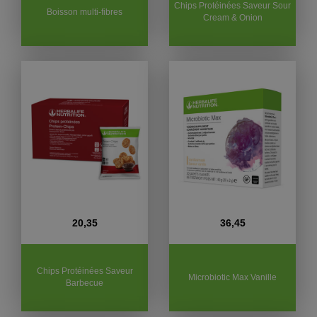
Chips Protéinées Saveur Sour
Boisson multi-fibres
Cream & Onion
20,35
36,45
Chips Protéinées Saveur
Microbiotic Max Vanille
Barbecue