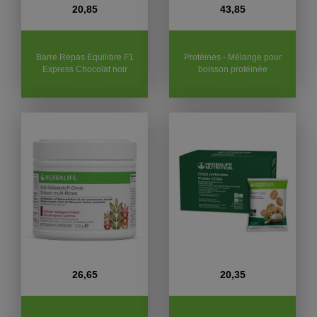
20,85
43,85
Barre Repas Equilibre F1
Protéines - Mélange pour
Express Chocolat noir
boisson protéinée
26,65
20,35