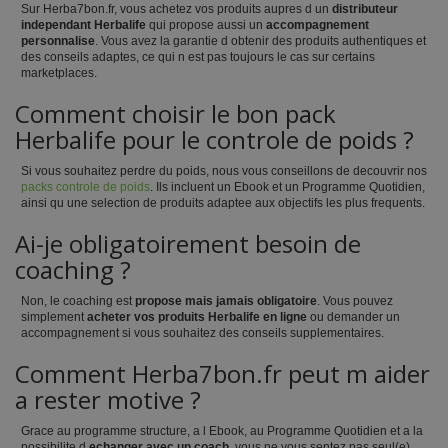
Sur Herba7bon.fr, vous achetez vos produits aupres d un
distributeur
independant Herbalife
qui propose aussi un
accompagnement
personnalise
. Vous avez la garantie d obtenir des produits authentiques et
des conseils adaptes, ce qui n est pas toujours le cas sur certains
marketplaces.
Comment choisir le bon pack
Herbalife pour le controle de poids ?
Si vous souhaitez perdre du poids, nous vous conseillons de decouvrir nos
packs controle de poids
. Ils incluent un Ebook et un Programme Quotidien,
ainsi qu une selection de produits adaptee aux objectifs les plus frequents.
Ai-je obligatoirement besoin de
coaching ?
Non, le coaching est
propose mais jamais obligatoire
. Vous pouvez
simplement
acheter vos produits Herbalife en ligne
ou demander un
accompagnement si vous souhaitez des conseils supplementaires.
Comment Herba7bon.fr peut m aider
a rester motive ?
Grace au programme structure, a l Ebook, au Programme Quotidien et a la
possibilite d
echanger avec un coach
, vous ne vous sentez pas seul(e).