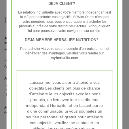
DEJA CLIENT?
La relation individuelle avec votre membre indépendant est
la clé pour atteindre vos objectifs. Si Wim Ooms n’est pas
Description du produit
votre membre, nous vous encourageons à acheter les
produits auprès de votre distributeur actuel. Sinon,
cliquez
ici
pour poursuivre votre navigation sur ce site.
Aperçu général
DEJA MEMBRE HERBALIFE NUTRITION?
Emmenez votre Thé
mix
partout avec vous grâce à la bouteille
Pour acheter via votre propre compte d’enregistrement et
HERBALIFE NUTRITION.
bénéficier des avantages, veuillez vous rendre sur
myherbalife.com
Pratique et esthétique, cette bouteille sera votre must-have de
l'été.
Apports essentiels
Laissez-moi vous aider à atteindre vos
• Contenance : 900 ml
objectifs Les clients ont plus de chance
• Matière : Tritan, résistant eau chaude jusqu’à 40° et eau glacée, sans
d’atteindre leurs objectifs avec les bons
bisphénol A.
produits, un lien avec leur distributeur
indépendant Herbalife, et en faisant partie
Attention, le lavage machine ne peut être garanti par le
d’une communauté. Si vous souhaitez un
fabriquant.
soutien personnalisé gratuit pour atteindre
vos objectifs, veuillez me contacter en
utilisant les coordonnées cidessus.