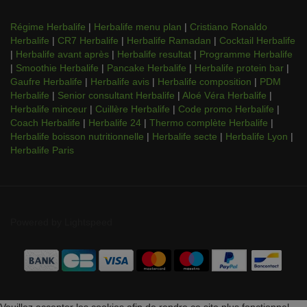
Régime Herbalife
|
Herbalife menu plan
|
Cristiano Ronaldo
Herbalife
|
CR7 Herbalife
|
Herbalife Ramadan
|
Cocktail Herbalife
|
Herbalife avant après
|
Herbalife resultat
|
Programme Herbalife
|
Smoothie Herbalife
|
Pancake Herbalife
|
Herbalife protein bar
|
Gaufre Herbalife
|
Herbalife avis
|
Herbalife composition
|
PDM
Herbalife
|
Senior consultant Herbalife
|
Aloé Véra Herbalife
|
Herbalife minceur
|
Cuillère Herbalife
|
Code promo Herbalife
|
Coach Herbalife
|
Herbalife 24
|
Thermo complète Herbalife
|
Herbalife boisson nutritionnelle
|
Herbalife secte
|
Herbalife Lyon
|
Herbalife Paris
Powered by
Lightspeed
Veuillez accepter les cookies afin de rendre ce site plus fonctionnel.