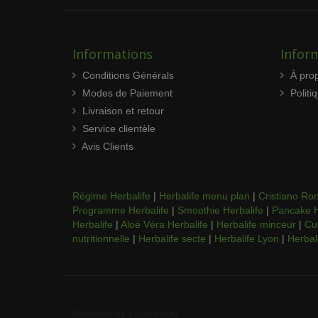
Informations
Inform
Conditions Générals
À pro
Modes de Paiement
Politi
Livraison et retour
Service clientèle
Avis Clients
Régime Herbalife
|
Herbalife menu plan
|
Cristiano Ron
Programme Herbalife
|
Smoothie Herbalife
|
Pancake H
Herbalife
|
Aloé Véra Herbalife
|
Herbalife minceur
|
Cui
nutritionnelle
|
Herbalife secte
|
Herbalife Lyon
|
Herbal
Powered by
Lightspeed