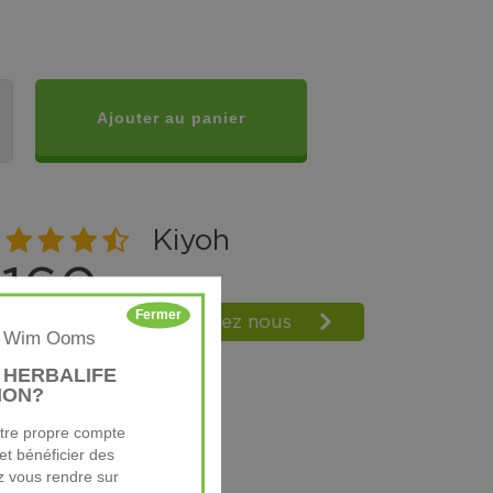
Ajouter au panier
Fermer
on: Wim Ooms
 HERBALIFE
ION?
otre propre compte
et bénéficier des
z vous rendre sur