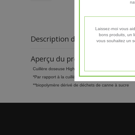
na
Laissez-moi vous aide
bons produits, un l
Description du produit
vous souhaitez un so
Aperçu du produit
Cuillère doseuse High Protein Iced Coffee
*Par rapport à la cuillère en plastique vierge actuell
**biopolymère dérivé de déchets de canne à sucre