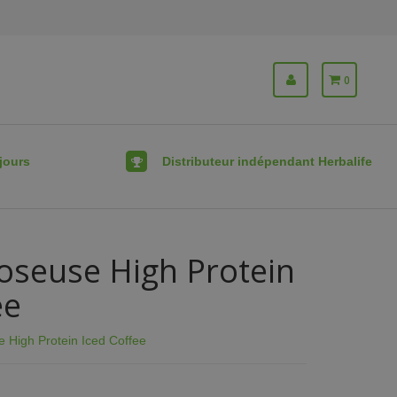
0
jours
Distributeur indépendant Herbalife
doseuse High Protein
ee
e High Protein Iced Coffee