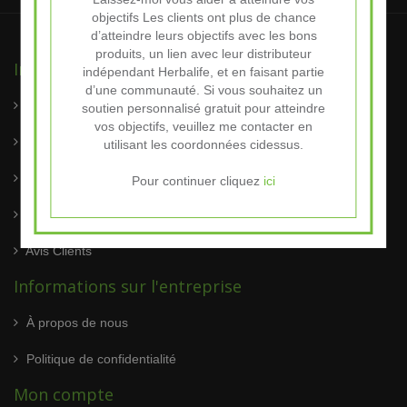
objectifs Les clients ont plus de chance
d’atteindre leurs objectifs avec les bons
produits, un lien avec leur distributeur
Informations
indépendant Herbalife, et en faisant partie
d’une communauté. Si vous souhaitez un
Conditions Générals
soutien personnalisé gratuit pour atteindre
vos objectifs, veuillez me contacter en
Modes de Paiement
utilisant les coordonnées cidessus.
Livraison et retour
Pour continuer cliquez
ici
Service clientèle
Avis Clients
Informations sur l'entreprise
À propos de nous
Politique de confidentialité
Mon compte