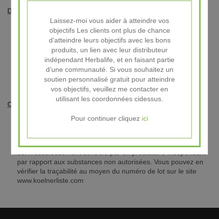
Détails
Laissez-moi vous aider à atteindre vos
À QUI S’ADRESSE HYDRATE ?
objectifs Les clients ont plus de chance
• À toute personne ayant besoin d’une hydratation faible en
d’atteindre leurs objectifs avec les bons
calories
produits, un lien avec leur distributeur
• Aux athlètes pendant un entraînement intense
indépendant Herbalife, et en faisant partie
• À toute personne s’entraînant avant ou après le travail
d’une communauté. Si vous souhaitez un
soutien personnalisé gratuit pour atteindre
• Aux ouvriers pendant la journée
vos objectifs, veuillez me contacter en
utilisant les coordonnées cidessus.
Conseils d’utilisation
Mélangez le contenu d’un sachet à 500 ml d’eau, mélangez
Pour continuer cliquez
ici
énergiquement. Consommez une portion par jour, au besoin.
Nous garantissons que chaque produit de chaque lot fabriqué
est méticuleusement contrôlé par un prestataire indépendant
par rapport aux substances non autorisées. Vous pouvez en
vérifier la traçabilité au moyen du numéro de lot sur le site
www.koelnerliste.com