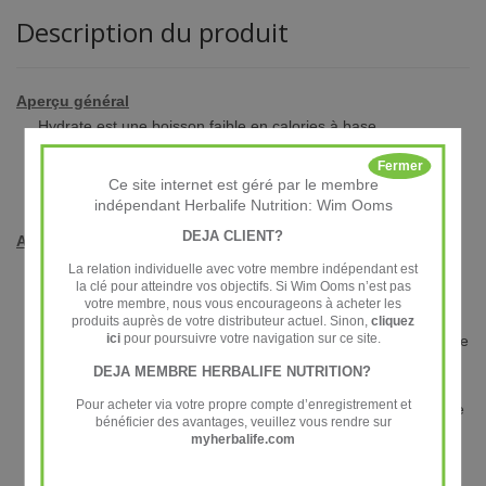
Description du produit
Aperçu général
Hydrate est une boisson faible en calories à base
d’électrolytes, formulée dans le but d’encourager la
Fermer
consommation de liquide. Couvre 100 % des AJR en vitamine
Ce site internet est géré par le membre
C, qui contribue à réduire la fatigue.
indépendant Herbalife Nutrition: Wim Ooms
DEJA CLIENT?
Apports essentiels
• Boisson faible en calories destinée aux athlètes pour
La relation individuelle avec votre membre indépendant est
encourager la consummation de liquides
la clé pour atteindre vos objectifs. Si Wim Ooms n’est pas
votre membre, nous vous encourageons à acheter les
• Osmolalité inférieure à 270 mOsmol/kg
produits auprès de votre distributeur actuel. Sinon,
cliquez
ici
pour poursuivre votre navigation sur ce site.
• Couvre 100 % des AJR en vitamine C, qui contribue à réduire
la fatigue.
DEJA MEMBRE HERBALIFE NUTRITION?
• Apporte des vitamines B (B1, B2, B5 et B12), du calcium et
Pour acheter via votre propre compte d’enregistrement et
du magnésium, qui contribuent à un métabolisme énergétique
bénéficier des avantages, veuillez vous rendre sur
normal
myherbalife.com
• Sans colorant ni arôme artificiel