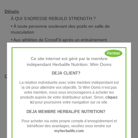
Détails
À QUI S’ADRESSE REBUILD STRENGTH ?
• À toute personne soulevant des poids en salle de
musculation
• Aux athlètes de CrossFit après un entraînement
• Aux joueurs de football souhaitant développer leur masse
musculaire
Fermer
Ce site internet est géré par le membre
• À toute personne ayant des besoins élevés en protéines
indépendant Herbalife Nutrition: Wim Ooms
DEJA CLIENT?
Conseils d’utilisation
La relation individuelle avec votre membre indépendant est
Mélangez cinq cuillères doseuses rases (50 g) avec 250 ml
la clé pour atteindre vos objectifs. Si Wim Ooms n’est pas
d’eau. Secouez énergiquement. Consommez une boisson par
votre membre, nous vous encourageons à acheter les
jour, au besoin. A consommer dans les 30 minutes qui suivent
produits auprès de votre distributeur actuel. Sinon,
cliquez
l’activité physique.
ici
pour poursuivre votre navigation sur ce site.
DEJA MEMBRE HERBALIFE NUTRITION?
Nous garantissons que chaque produit de chaque lot fabriqué
est méticuleusement contrôlé par un prestataire indépendant
Pour acheter via votre propre compte d’enregistrement et
par rapport aux substances non autorisées. Vous pouvez en
bénéficier des avantages, veuillez vous rendre sur
vérifier la traçabilité au moyen du numéro de lot sur le site
myherbalife.com
www.koelnerliste.com