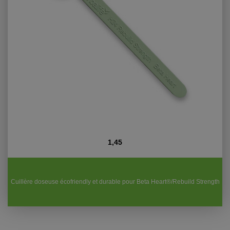
1,45
Cuillère doseuse écofriendly et durable pour Beta Heart®/Rebuild Strength