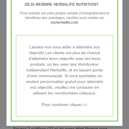
que vous ayez juste besoin d'un boost en caféine,
DEJA MEMBRE HERBALIFE NUTRITION?
dégustez un verre de High Protein Iced Coffee !
Pour acheter via votre propre compte d’enregistrement et
bénéficier des avantages, veuillez vous rendre sur
Brassé avec des grains de café expresso 100%
myherbalife.com
Robusta, pour un goût authentique et puissant, il
contient 15 g de protéines de petit-lait et ne
compromettra pas vos objectifs nutritionnels.
Laissez-moi vous aider à atteindre vos
Sans sucres ajoutés, sans colorants ni conservateurs et
objectifs Les clients ont plus de chance
il ne contient que 80 kcal par portion.
d’atteindre leurs objectifs avec les bons
Ajoutez de l'eau froide, de la glace et régalez-vous !
produits, un lien avec leur distributeur
indépendant Herbalife, et en faisant partie
Conseils d’utilisation
d’une communauté. Si vous souhaitez un
soutien personnalisé gratuit pour atteindre
vos objectifs, veuillez me contacter en
High Protein Iced Coffee est une boisson délicieuse et
utilisant les coordonnées cidessus.
nutritive que vous pouvez savourer à la maison ou
emporter pour vous accorder une pause plaisir lorsque
Pour continuer cliquez
ici
vous en avez le plus besoin. Parfait en mileu de matinée
ou en mileu d'après-midi.
Remplissez le shaker avec 250 ml d’eau froide.
Ajoutez 2 cuillères (22 g) de notre High Protein Iced