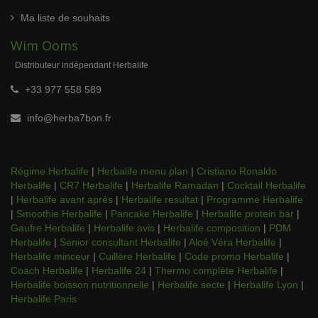
Ma liste de souhaits
Wim Ooms
Distributeur indépendant Herbalife
+33 977 558 589
info@herba7bon.fr
Régime Herbalife
|
Herbalife menu plan
|
Cristiano Ronaldo
Herbalife
|
CR7 Herbalife
|
Herbalife Ramadan
|
Cocktail Herbalife
|
Herbalife avant après
|
Herbalife resultat
|
Programme Herbalife
|
Smoothie Herbalife
|
Pancake Herbalife
|
Herbalife protein bar
|
Gaufre Herbalife
|
Herbalife avis
|
Herbalife composition
|
PDM
Herbalife
|
Senior consultant Herbalife
|
Aloé Véra Herbalife
|
Herbalife minceur
|
Cuillère Herbalife
|
Code promo Herbalife
|
Coach Herbalife
|
Herbalife 24
|
Thermo complète Herbalife
|
Herbalife boisson nutritionnelle
|
Herbalife secte
|
Herbalife Lyon
|
Herbalife Paris