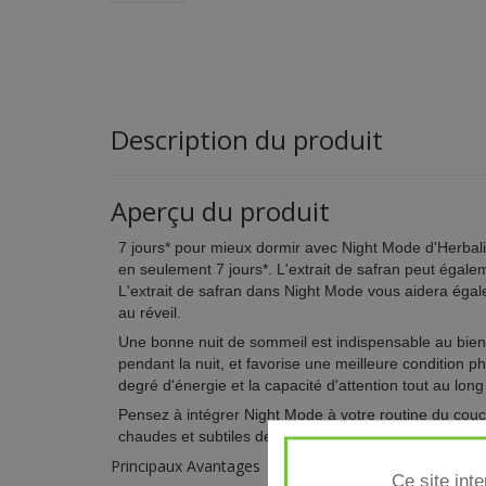
Description du produit
Aperçu du produit
7 jours* pour mieux dormir avec Night Mode d'Herbalif
en seulement 7 jours*. L'extrait de safran peut égalem
L'extrait de safran dans Night Mode vous aidera égale
au réveil.
Une bonne nuit de sommeil est indispensable au bien
pendant la nuit, et favorise une meilleure condition p
degré d'énergie et la capacité d'attention tout au long
Pensez à intégrer Night Mode à votre routine du co
chaudes et subtiles de la camomille et de la pêche. 
Principaux Avantages
Ce site int