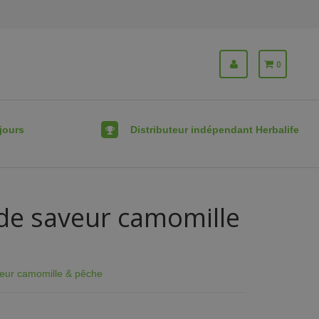
0
jours
Distributeur indépendant Herbalife
de saveur camomille
eur camomille & pêche