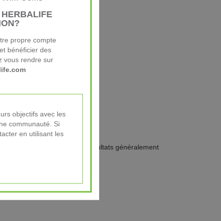
 HERBALIFE
sommeil en seulement 7 jours*.
ION?
otre propre compte
et bénéficier des
z vous rendre sur
ife.com
re avant le coucher.
urs objectifs avec les
rable Réf. 2B08.
d’une communauté. Si
cter en utilisant les
tats de l'essai clinique. ** Résultats généralement