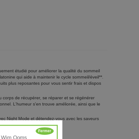
quement étudié pour améliorer la qualité du sommeil
atonine qui aide à maintenir le cycle sommeil/éveil**.
its plus reposantes pour vous sentir frais et dispos
 corps de récupérer, se réparer et se régénérer
tionnel. L'humeur s'en trouve améliorée, ainsi que le
vec Night Mode et détendez-vous avec les saveurs
Fermer
on: Wim Ooms