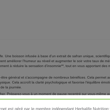
e. Une boisson infusée à base d'un extrait de safran unique, scientifi
ent améliorer l'humeur au réveil et augmenter le soir votre taux de mél
ment à réduire la sensation d’insomnie**, tout en vous apportant des nu
-être général et s'accompagne de nombreux bénéfices. Cela permet au
hysique. Cela accroît la clarté psychologique et favorise l'équilibre émo
 de la journée.
ucher. Préparez-vous à un moment de pause recentré sur vous-même a
Votre lendemain prendra une nouvelle couleur.
ernet est géré par le membre indépendant Herbalife Nutriti