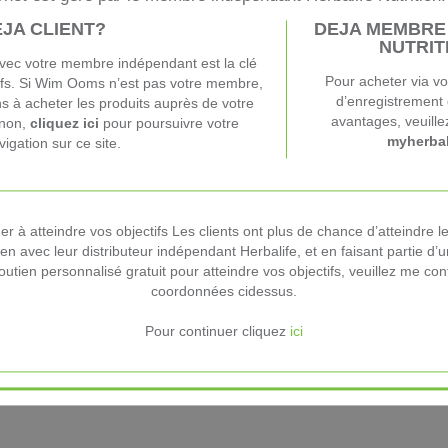
JA CLIENT?
DEJA MEMBRE
e safran unique, scientifiquement étudié pour améliorer la qualité du 
NUTRIT
onnement normal du système nerveux
 avec votre membre indépendant est la clé
ement normal du système nerveux et à réduire la fatigue.
Pour acheter via v
tifs. Si Wim Ooms n’est pas votre membre,
rômes artificiels
d’enregistrement 
 à acheter les produits auprès de votre
avantages, veuille
inon,
cliquez ici
pour poursuivre votre
myherbal
vigation sur ce site.
ide ou chaude (environ 150 ml), mélangez et dégustez environ une heu
r à atteindre vos objectifs Les clients ont plus de chance d’atteindre le
t pas de cuillère. Commandez votre cuillère doseuse ecofriendly et du
ien avec leur distributeur indépendant Herbalife, et en faisant partie 
uilibrée et variée, et d’un mode de vie sain et actif.
utien personnalisé gratuit pour atteindre vos objectifs, veuillez me conta
coordonnées cidessus.
nsommation quotidienne de 28 mg d'extrait de safran, d'après les résul
e 28 mg d'extrait de safran, d'après les résultats de l'essai clinique.
Pour continuer cliquez
ici